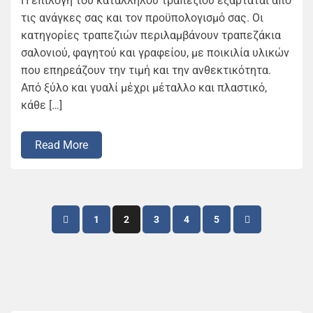
Η επιλογή του κατάλληλου τραπεζιού εξαρτάται από
τις ανάγκες σας και τον προϋπολογισμό σας. Οι
κατηγορίες τραπεζιών περιλαμβάνουν τραπεζάκια
σαλονιού, φαγητού και γραφείου, με ποικιλία υλικών
που επηρεάζουν την τιμή και την ανθεκτικότητα.
Από ξύλο και γυαλί μέχρι μέταλλο και πλαστικό,
κάθε […]
Read More
Posts
1
2
3
4
5
pagination