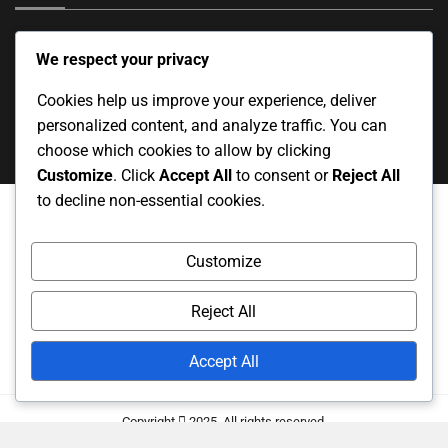
We respect your privacy
Cookies help us improve your experience, deliver
personalized content, and analyze traffic. You can
choose which cookies to allow by clicking
Customize
. Click
Accept All
to consent or
Reject All
to decline non-essential cookies.
Το Απόρρητό Σας
Σχετικά
Πολιτική Cookies
Customize
Όροι & Προϋποθέσεις
Επικοινώνησε μαζί μας
Reject All
Accept All
Copyright
2025. All rights reserved.