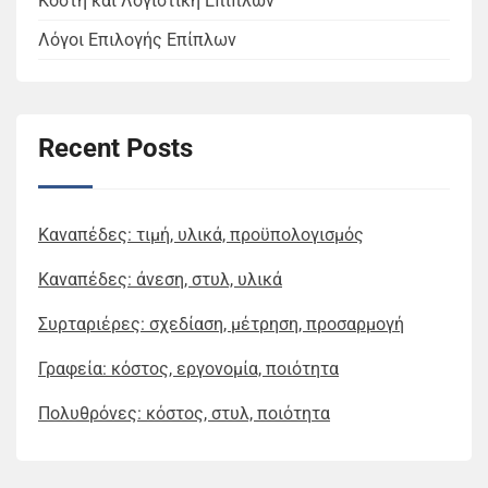
Κόστη και Λογιστική Επίπλων
Λόγοι Επιλογής Επίπλων
Recent Posts
Καναπέδες: τιμή, υλικά, προϋπολογισμός
Καναπέδες: άνεση, στυλ, υλικά
Συρταριέρες: σχεδίαση, μέτρηση, προσαρμογή
Γραφεία: κόστος, εργονομία, ποιότητα
Πολυθρόνες: κόστος, στυλ, ποιότητα