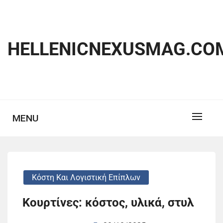
Skip
to
content
HELLENICNEXUSMAG.CO
MENU
Κόστη Και Λογιστική Επίπλων
Κουρτίνες: κόστος, υλικά, στυλ